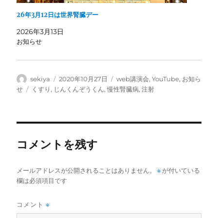
26年3月12日は世界腎臓デー
2026年3月13日
お知らせ
投
投
カ
sekiya
2020年10月27日
web講演会
,
YouTube
,
お知ら
稿
稿
テ
タ
せ
くすり
,
じんくんぞうくん
,
慢性腎臓病
,
注射
者
日:
ゴ
グ
リ
ー
コメントを残す
メールアドレスが公開されることはありません。
※
が付いている
欄は必須項目です
コメント
※