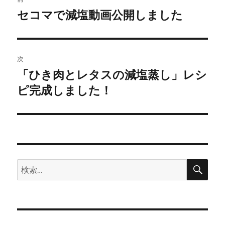
稿
セコマで減塩動画公開しました
前
の
ナ
投
ビ
稿:
次
ゲ
「ひき肉とレタスの減塩蒸し」レシ
次
の
ピ完成しました！
ー
投
シ
稿:
ョ
ン
検
検
索
索: