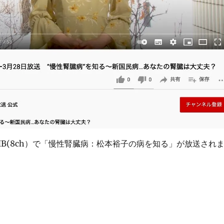
HB(8ch）で「慢性腎臓病：松本裕子の病を知る」が放送され
性腎臓病：松本裕子の病を知る」放送されました” の