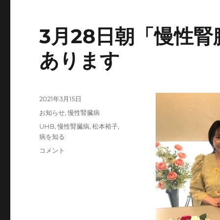
3月28日朝「慢性
あります
投
2021年3月15日
稿
カ
お知らせ
,
慢性腎臓病
日:
テ
タ
UHB
,
慢性腎臓病
,
松本裕子
,
ゴ
グ
病を知る
リ
3
コメント
ー
月
28
日
朝
「慢
性