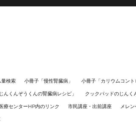
ム量検索
小冊子「慢性腎臓病」
小冊子「カリウムコント
じんくんぞうくんの腎臓病レシピ」
クックパッドのじんく
医療センターHP内のリンク
市民講座・出前講座
メレン
算