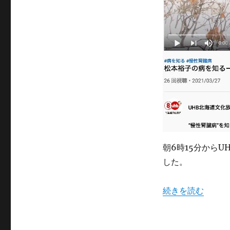
性
腎
臓
病：
松
本
裕
子
の
病
を
知
る」
放
朝6時15分からU
送
した。
さ
れ
“3月28日「慢
ま
続きを読む
し
た
に