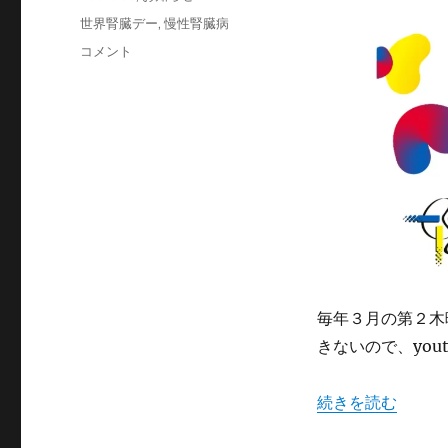
日:
テ
タ
世界腎臓デー
,
慢性腎臓病
ゴ
グ
今
コメント
リ
日
ー
は
「世
界
腎
臓
デ
ー」
で
す。
に
毎年３月の第２木
きないので、you
“今日は「世界腎臓
続きを読む