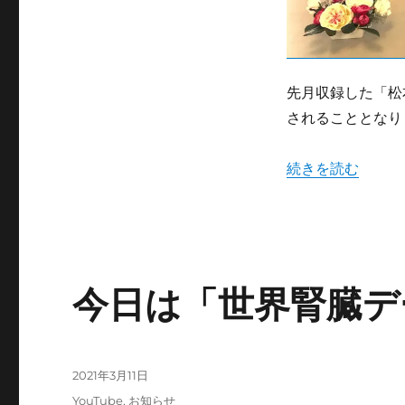
腎
臓
病」
に
つ
先月収録した「松
い
されることとなり
て
TV
放
“3月28日朝「慢
続きを読む
送
が
あ
り
ま
す
に
今日は「世界腎臓デ
投
2021年3月11日
稿
カ
YouTube
,
お知らせ