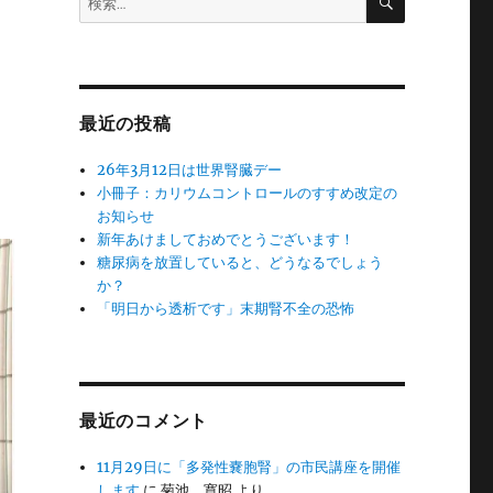
索
索:
最近の投稿
26年3月12日は世界腎臓デー
小冊子：カリウムコントロールのすすめ改定の
お知らせ
新年あけましておめでとうございます！
糖尿病を放置していると、どうなるでしょう
か？
「明日から透析です」末期腎不全の恐怖
最近のコメント
11月29日に「多発性嚢胞腎」の市民講座を開催
します
に
菊池 寛昭
より