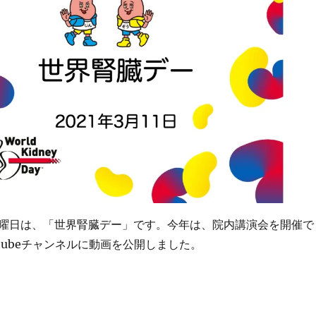
曜日は、「世界腎臓デー」です。今年は、院内講演会を開催で
tubeチャンネルに動画を公開しました。
デー」です。” の