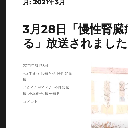
月:
2021年3月
3月28日「慢性腎
る」放送されました
投
2021年3月28日
稿
カ
YouTube
,
お知らせ
,
慢性腎臓
日:
テ
病
ゴ
タ
じんくんぞうくん
,
慢性腎臓
リ
グ
病
,
松本裕子
,
病を知る
ー
3
コメント
月
28
日
「慢