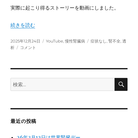
実際に起こり得るストーリーを動画にしました。
“「明日から透析です」末期腎不全の恐怖” の
続きを読む
投
カ
タ
2025年12月24日
YouTube
,
慢性腎臓病
症状なし
,
腎不全
,
透
稿
「明
テ
グ
析
コメント
日:
日
ゴ
か
リ
ら
ー
透
析
検
検
索
で
索:
す」
末
期
腎
不
最近の投稿
全
の
26年3月12日は世界腎臓デー
恐