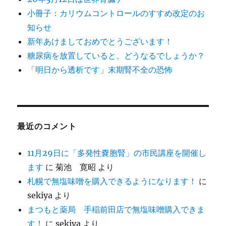
怖
小冊子：カリウムコントロールのすすめ改定のお
に
知らせ
新年あけましておめでとうございます！
糖尿病を放置していると、どうなるでしょうか？
「明日から透析です」末期腎不全の恐怖
最近のコメント
11月29日に「多発性嚢胞腎」の市民講座を開催し
ます
に
菊池 寛昭
より
札幌で無塩味噌を購入できるようになります！
に
sekiya
より
まつもと薬局 手稲前田店で無塩味噌購入できま
す！
に
sekiya
より