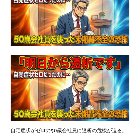
ど
う
な
る
で
し
ょ
う
か？
に
自宅症状がゼロの50歳会社員に透析の危機が迫る。