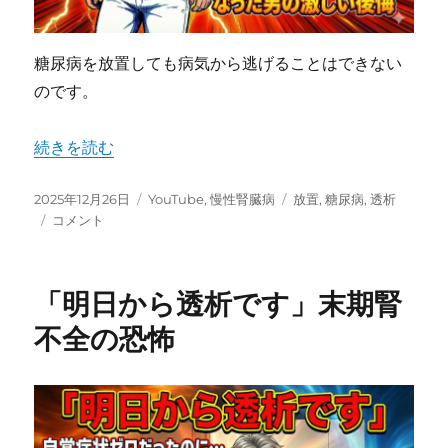
糖尿病を放置しても病気から逃げることはできない
のです。
“糖尿病を放置していると、どうなるでしょうか？” の
続きを読む
投
カ
タ
2025年12月26日
YouTube
,
慢性腎臓病
放置
,
糖尿病
,
透析
稿
糖
テ
グ
コメント
日:
尿
ゴ
病
リ
を
ー
「明日から透析です」末期腎
放
置
不全の恐怖
し
て
い
る
と、