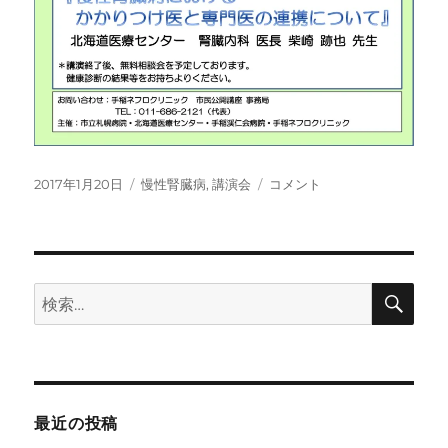
投
カ
「か
2017年1月20日
慢性腎臓病
,
講演会
コメント
稿
テ
か
日:
ゴ
り
リ
つ
ー
け
医
検
検
索
と
索:
腎
臓
専
門
医
最近の投稿
の