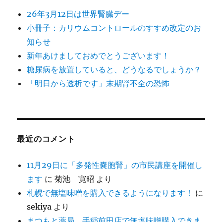
使
26年3月12日は世界腎臓デー
い
方」
小冊子：カリウムコントロールのすすめ改定のお
講
知らせ
演
新年あけましておめでとうございます！
会
に
糖尿病を放置していると、どうなるでしょうか？
「明日から透析です」末期腎不全の恐怖
最近のコメント
11月29日に「多発性嚢胞腎」の市民講座を開催し
ます
に
菊池 寛昭
より
札幌で無塩味噌を購入できるようになります！
に
sekiya
より
まつもと薬局 手稲前田店で無塩味噌購入できま