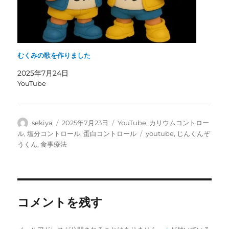
むくみの歌を作りました
2025年7月24日
YouTube
投
投
カ
sekiya
2025年7月23日
YouTube
,
カリウムコントロー
稿
稿
テ
タ
ル
,
塩分コントロール
,
蛋白コントロール
youtube
,
じんくんぞ
者
日:
ゴ
グ
うくん
,
食事療法
リ
ー
コメントを残す