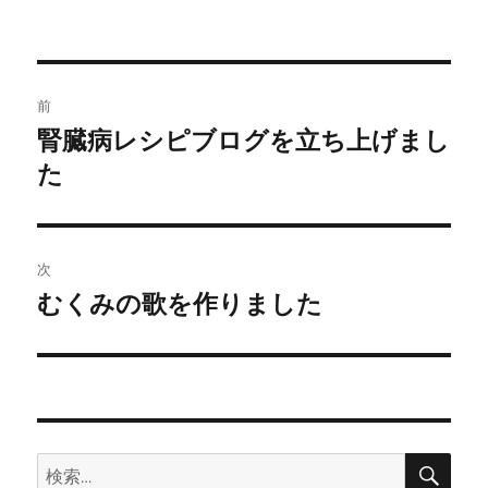
投
前
稿
腎臓病レシピブログを立ち上げまし
前
の
た
ナ
投
ビ
稿:
ゲ
次
むくみの歌を作りました
次
ー
の
シ
投
稿:
ョ
ン
検
検
索