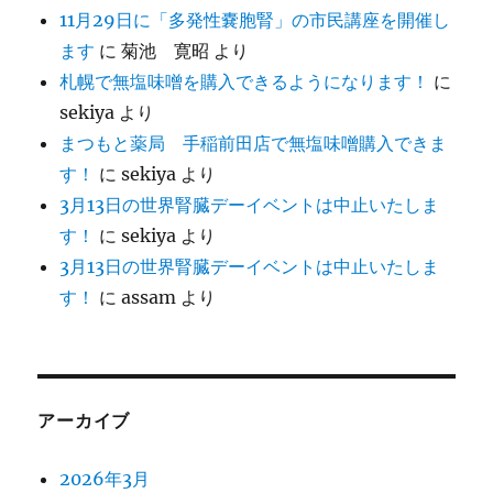
11月29日に「多発性嚢胞腎」の市民講座を開催し
ます
に
菊池 寛昭
より
札幌で無塩味噌を購入できるようになります！
に
sekiya
より
まつもと薬局 手稲前田店で無塩味噌購入できま
す！
に
sekiya
より
3月13日の世界腎臓デーイベントは中止いたしま
す！
に
sekiya
より
3月13日の世界腎臓デーイベントは中止いたしま
す！
に
assam
より
アーカイブ
2026年3月